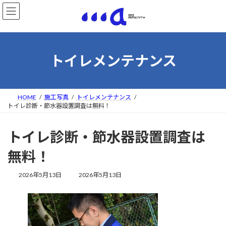
コ
ナ
ン
ビ
テ
ゲ
ン
ー
ツ
シ
へ
ョ
トイレメンテナンス
ス
ン
キ
に
ッ
移
プ
動
HOME
施工写真
トイレメンテナンス
トイレ診断・節水器設置調査は無料！
トイレ診断・節水器設置調査は
無料！
最
2026年5月13日
2026年5月13日
終
更
新
日
時